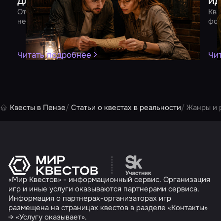
для двоих
ид
От квеста до романтического ужина – 10 идей для
Кве
незабываемого вечера вдвоем
фор
Читать подробнее
Чи
Квесты в Пензе
Статьи о квестах в реальности
Жанры и 
Перейти на сайт партн
«Мир Квестов» - информационный сервис. Организация
игр и иные услуги оказываются партнерами сервиса.
Информация о партнерах-организаторах игр
размещена на страницах квестов в разделе «Контакты»
→ «Услугу оказывает».