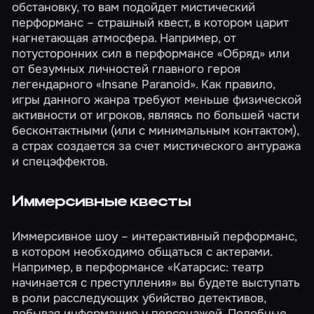
обстановку, то вам подойдет мистический
перформанс – страшный квест, в котором царит
нагнетающая атмосфера. Например, от
потусторонних сил в перформансе
«Обряд»
или
от безумных личностей главного героя
легендарного
«Insane Paranoid»
. Как правило,
игры данного жанра требуют меньше физической
активности от игроков, являясь по большей части
бесконтактными (или с минимальным контактом),
а страх создается за счет мистического антуража
и спецэффектов.
Иммерсивные квесты
Иммерсивное шоу – интерактивный перформанс,
в котором необходимо общаться с актерами.
Например, в перформансе
«Катарсис: театр
начинается с преступления»
вы будете выступать
в роли расследующих убийство детективов,
добывая информацию у персонажей. Подобные