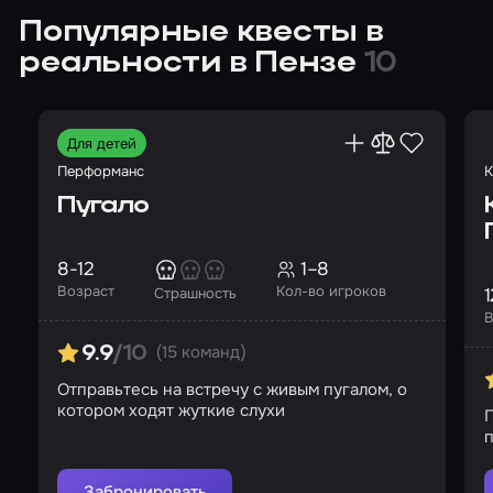
Популярные квесты в
реальности в Пензе
10
Для детей
Перформанс
К
Пугало
8-12
1–8
Возраст
Кол-во игроков
1
Страшность
В
(15 команд)
9.9
/10
Отправьтесь на встречу с живым пугалом, о
котором ходят жуткие слухи
Г
п
Забронировать