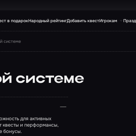
ест в подарок
Народный рейтинг
Добавить квест
Игрокам
Празд
ой системе
ой системе
ожность для активных
т квесты и перформансы,
е бонусы.