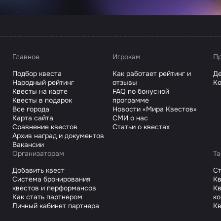
Главное
Игрокам
Пр
Подбор квеста
Как работает рейтинг и
Де
Народный рейтинг
отзывы
Ко
Квесты на карте
FAQ по бонусной
Квесты в подарок
программе
Все города
Новости «Мира Квестов»
Карта сайта
СМИ о нас
Сравнение квестов
Статьи о квестах
Архив наград и документов
Вакансии
Организаторам
Та
Добавить квест
С
Система бронирования
Кв
квестов и перформансов
Кв
Как стать партнером
к
Личный кабинет партнера
Кв