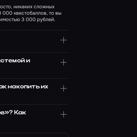
росто, никаких сложных
3 000 квестобаллов, то вы
оимостью 3 000 рублей.
истемой и
к накопить их
ов»? Как