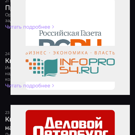
21 января 2021
2 минуты
Приключения квеструмов
Организаторам игр пришлось самим решать сложные
задачи, чтобы выжить в 2020 году
Читать подробнее
24 апреля 2020
1 минута
Квест-мейкеры ищут выход
Индустрия квестов вошла в режим самоконсервации. И
надеется выйти из него к осени – оздоровленной и без
коллег-маргиналов
Читать подробнее
23 апреля 2020
1 минута
Квест на выбывание: игровые комнаты
начали уходить с рынка развлечений
Лидеры российского рынка квест-индустрии