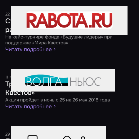
22 мая 2018
1 минута
Студенты предложили свое видение
развития рынка коворкингов
На кейс-турнире фонда «Будущие лидеры» при
поддержке «Мира Квестов»
Читать подробнее
11 мая 2018
1 минута
Третья ежегодная акция «Ночь
Квестов»
Акция пройдет в ночь с 25 на 26 мая 2018 года
Читать подробнее
29 декабря 2017
1 минута