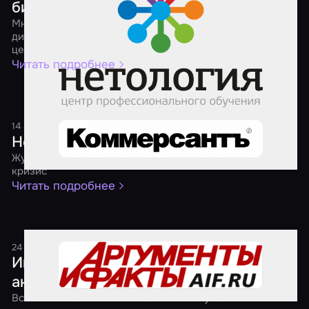
бизнеса
Мнения разных бизнесов о том, как продвигать студию
дизайнерской мебели, школу английского, фитнес-
центр и агрегатор квестов в соцсетях
Читать подробнее
14 августа 2017
1 минута
Нести свой квест
Журнал "Огонек" — о бизнесе, который расцвел в
кризис
Читать подробнее
24 мая 2017
1 минута
Играем, когда темно. В России прошла
акция "Ночь квестов"
Всего лишь за несколько часов число участников