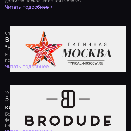
достигло нескольких тысяч человек
Читать подробнее
04 мая 2017
1 минута
В России пройдет ежегодная акция
"Ночь квестов"
Масштабная федеральная акция будет посвящена
популярным квестам, перформансам и экшн-играм
Читать подробнее
10 апреля 2017
2 минуты
5 советов о том, как порадовать
киномана
Большой выбор квестов по самым разным популярным
фильмам поможет утолить твой кинематографический
интерес