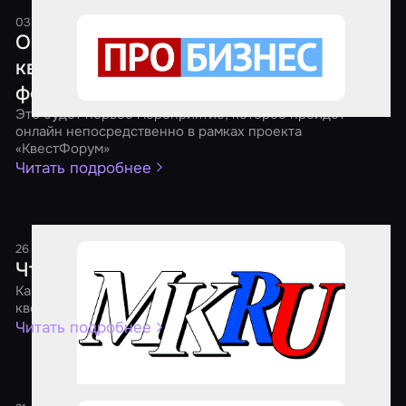
03 апреля 2021
1 минута
Онлайн-форум представителей рынка
квест-индустрии в Приволжском
федеральном округе
Это будет первое мероприятие, которое пройдет
онлайн непосредственно в рамках проекта
«КвестФорум»
Читать подробнее
26 января 2021
1 минута
Что происходит с квестами?
Как пандемия дала игрокам дополнительные эмоции, а
квест-бизнесу – новые возможности
Читать подробнее