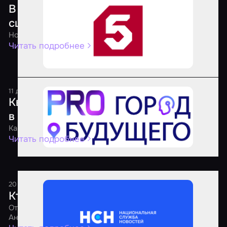
В российских квестах хотят запретить
сцены пыток и опасные моменты
Новые правила для квест-индустрии
Читать подробнее
11 декабря 2025
1 минута
Квесты по сериалу «Метод» открылись
в трех городах России
Как квесты переносят зрителей в эпицентр событий
Читать подробнее
20 августа 2025
1 минута
Кто должен проверять квесты
Отвечает PR-директор агрегатора «Мир Квестов»
Анастасия Недумова