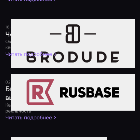
16 сентября 2016
1 минута
Чем заняться на выходных
Окажись внутри фильма ужасов и поработай мозгами в
квесте
Читать подробнее
02 августа 2016
1 минута
Бизнес на квестах: входить или
выходить?
Как заработать на воплощении компьютерных игр в
реальность
Читать подробнее