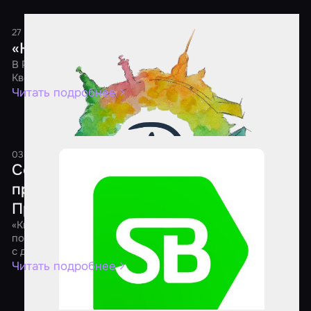
27 мая 2021
1 минута
«Ночь Квестов 2021»
В России состоится шестая ежегодная акция «Ночь
Квестов»
Читать подробнее
03 апреля 2021
1 минута
Состоялся онлайн-форум для
представителей квест-индустрии
Приволжского федерального округа
«КвестФорум» – это инфраструктура, цель которой
помочь предпринимателям через взаимодействие друг
с другом улучшить свой бизнес, найти новые решения
Читать подробнее