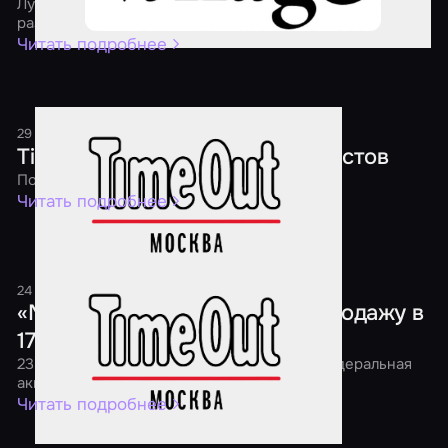
Лучшие квесты, перформансы и экшн-игры страны
раздадут скидки уже четвертый год подряд
Читать подробнее
29 декабря 2018
1 минута
Time Out: Новый год в мире квестов
Подарки каждому игроку!
Читать подробнее
24 ноября 2018
1 минута
«Мир Квестов» проведет распродажу в
17 городах страны
23 ноября в 7:00 утра в России начнется федеральная
акция «Black Friday Квесты 2018»
Читать подробнее