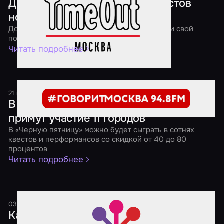
Дед Мороз отправил в мир квестов
новогодние подарки
До 13 января 2018 года вы тоже можете найти свой
подарок в квесте!
Читать подробнее
21 ноября 2017
1 минута
В «Черной пятнице» от «Мира Квестов»
примут участие 11 городов
В «Черную пятницу» можно будет сыграть в сотнях
квестов и перформансов со скидкой от 40 до 80
процентов
Читать подробнее
03 октября 2017
2 минуты
Как выбрать социальную сеть для