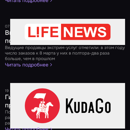
Читать подробнее
07 марта 2017
2 минуты
Вместо цветов — избить мужа. Какие
подарки в тренде на 8 Марта
Ведущие продавцы экстрим-услуг отметили: в этом году
число заказов к 8 марта у них в полтора-два раза
больше, чем в прошлом
Читать подробнее
19 сентября 2016
1 минута
Гид по квестам: выбираем
приключение мечты
Портал KudaGo.com вместе с "Миром Квестов"
разберется в многообразии видов подобного
развлечения
Читать подробнее