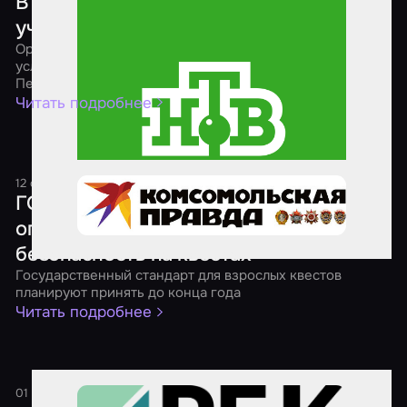
В Петербурге хотят запретить детям
участвовать в экстремальных квестах
Организаторам реалистичных ролевых игр намерены
усложнить жизнь члены Молодежного парламента
Петербурга
Читать подробнее
12 октября 2024
1 минута
ГОСТы, рейтинги и возрастные
ограничения: как обеспечивают
безопасность на квестах
Государственный стандарт для взрослых квестов
планируют принять до конца года
Читать подробнее
01 сентября 2024
1 минута