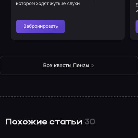
котором ходят жуткие слухи
Б
и
Забронировать
Все квесты Пензы
Похожие статьи
30