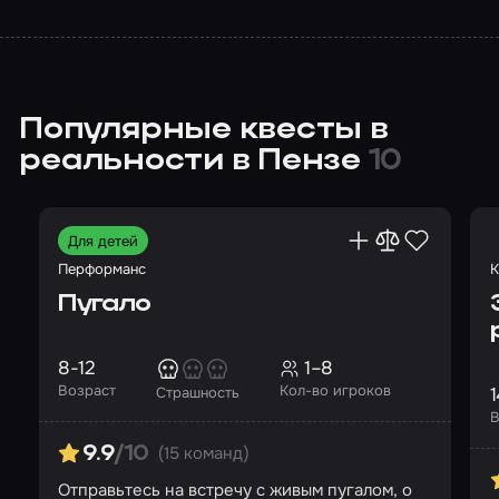
Популярные квесты в
реальности в Пензе
10
Для детей
Перформанс
К
Пугало
8-12
1–8
Возраст
Кол-во игроков
1
Страшность
В
(15 команд)
9.9
/10
Отправьтесь на встречу с живым пугалом, о