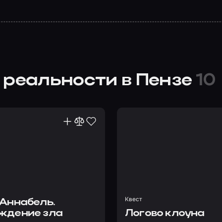
 реальности в Пензе
10
Квест
 Аннабель.
ждение зла
Логово клоуна