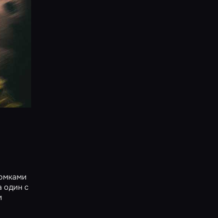
ломками
а один с
м