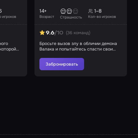
6
14+
1–8
о игроков
Возраст
Кол-во игроков
Страшность
(36 команд)
9.6
/10
ного
Бросьте вызов злу в обличии демона
 которой
Валака и попытайтесь спасти свои
бессмертные души
Забронировать