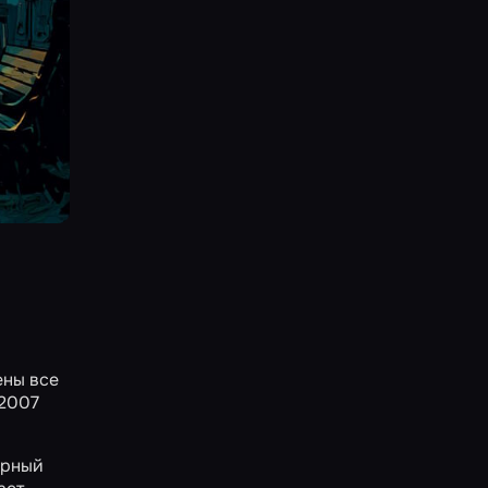
ены все
 2007
ерный