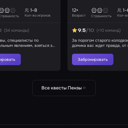
1–8
12+
1–
Кол-во игроков
Возраст
Кол-в
Страшность
Страшность
(34 команды)
(<10 команд)
0
9.5
/10
 вы, специалисты по
За порогом старого колодез
льным явлениям, взяться за
домика вас ждет правда, от
кровь стынет в жилах…
ировать
Забронировать
Все квесты Пензы