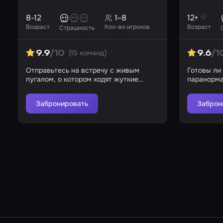
8-12
1–8
12+
Возраст
Кол-во игроков
Возраст
Страшность
(15 команд)
9.9
/10
9.6
/1
Отправьтесь на встречу с живым
Готовы ли
пугалом, о котором ходят жуткие
паранорма
слухи
это дело?
Забронировать
Заброн