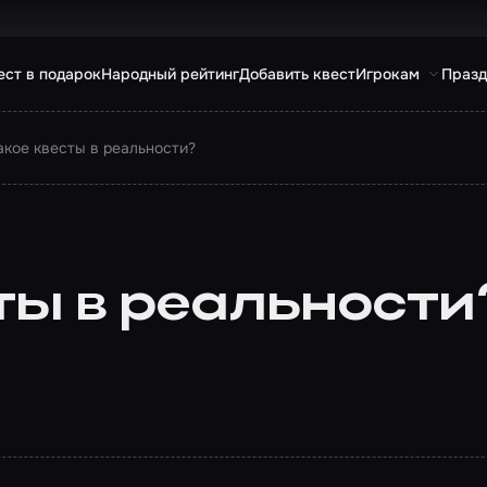
ест в подарок
Народный рейтинг
Добавить квест
Игрокам
Празд
акое квесты в реальности?
ты в реальности