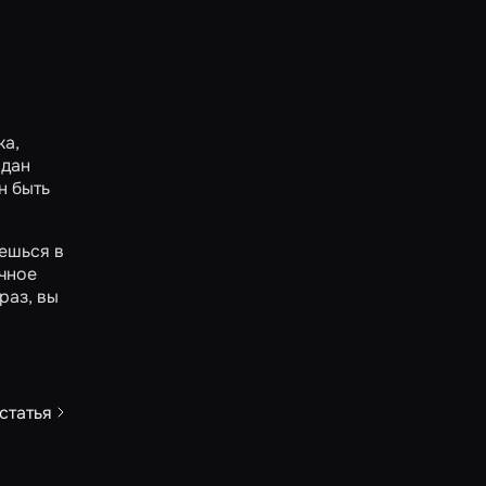
ка,
одан
н быть
яешься в
очное
раз, вы
статья