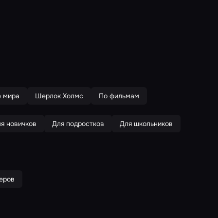
 мира
Шерлок Холмс
По фильмам
я новичков
Для подростков
Для школьников
еров