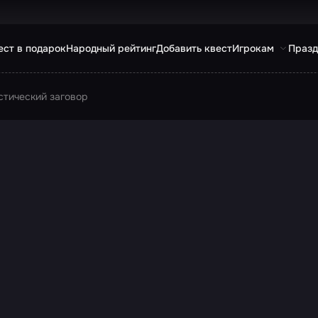
ест в подарок
Народный рейтинг
Добавить квест
Игрокам
Празд
стический заговор