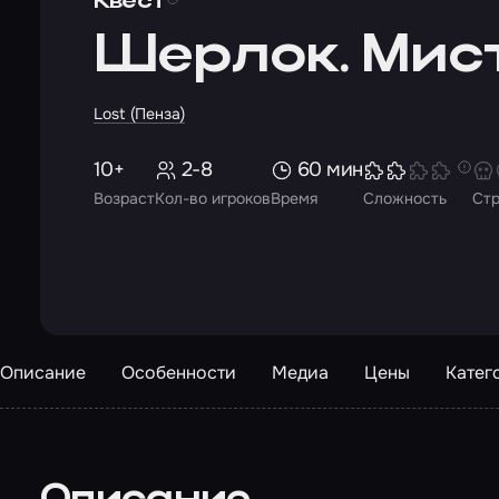
Квест
Шерлок. Мис
Lost (Пенза)
10+
2-8
60 мин
Возраст
Кол-во игроков
Время
Сложность
Ст
Описание
Особенности
Медиа
Цены
Катег