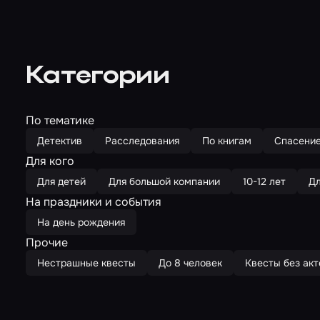
Категории
По тематике
Детектив
Расследования
По книгам
Спасение
Для кого
Для детей
Для большой компании
10-12 лет
Дл
На праздники и события
На день рождения
Прочие
Нестрашные квесты
До 8 человек
Квесты без акт