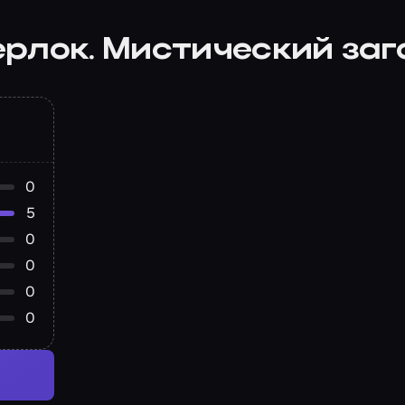
рлок. Мистический заг
0
5
0
0
0
0