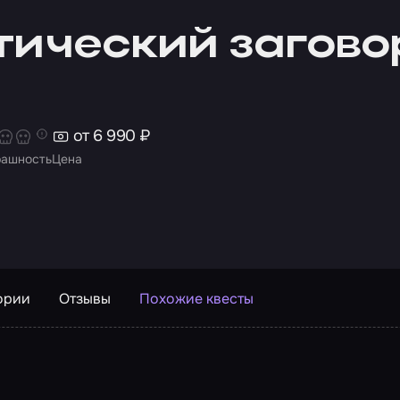
тический загово
от 6 990 ₽
рашность
Цена
ории
Отзывы
Похожие квесты