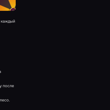
е каждый
в
у после
лесо.