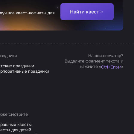
Найти квест
 лучшие квест-комнаты для
аздники
Нашли опечатку?
Выделите фрагмент текста и
тские праздники
нажмите «
»
Ctrl
+
Enter
рпоративные праздники
кже смотрите
трашные квесты
есты для детей