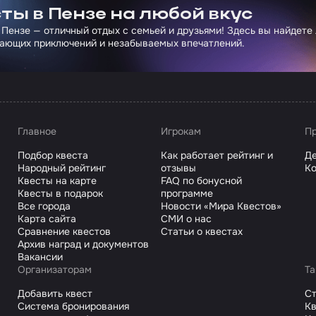
ты в Пензе на любой вкус
 Пензе — отличный отдых с семьей и друзьями! Здесь вы найдете
ающих приключений и незабываемых впечатлений.
Главное
Игрокам
Пр
Подбор квеста
Как работает рейтинг и
Де
Народный рейтинг
отзывы
Ко
Квесты на карте
FAQ по бонусной
Квесты в подарок
программе
Все города
Новости «Мира Квестов»
Карта сайта
СМИ о нас
Сравнение квестов
Статьи о квестах
Архив наград и документов
Вакансии
Организаторам
Та
Добавить квест
С
Система бронирования
Кв