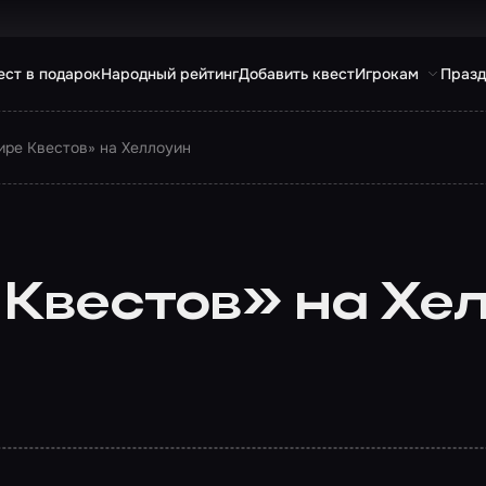
ест в подарок
Народный рейтинг
Добавить квест
Игрокам
Празд
ире Квестов» на Хеллоуин
 Квестов» на Хе