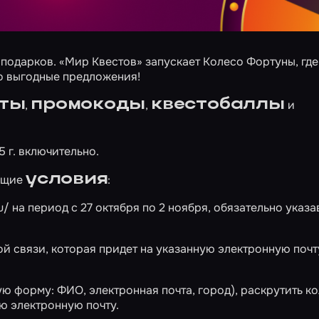
я подарков. «Мир Квестов» запускает Колесо Фортуны, гд
ко выгодные предложения!
аты
промокоды
квестобаллы
,
,
и
5 г. включительно.
условия
ующие
:
u/
на период с 27 октября по 2 ноября, обязательно указа
ной связи, которая придет на указанную электронную почт
ую форму: ФИО, электронная почта, город), раскрутить ко
ю электронную почту.